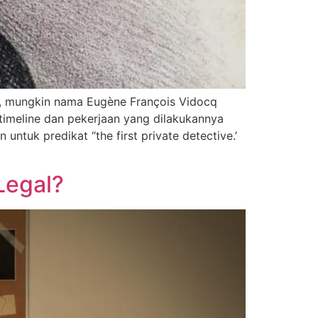
cul, mungkin nama Eugène François Vidocq
timeline dan pekerjaan yang dilakukannya
ntuk predikat “the first private detective.’
Legal?