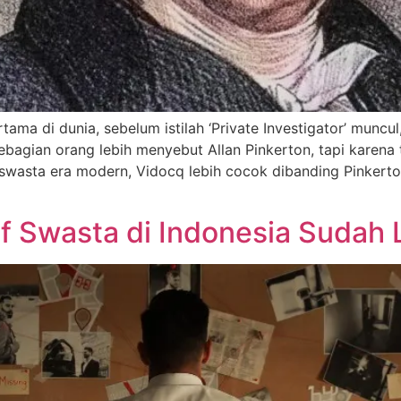
rtama di dunia, sebelum istilah ‘Private Investigator’ mun
agian orang lebih menyebut Allan Pinkerton, tapi karena 
swasta era modern, Vidocq lebih cocok dibanding Pinkerton u
if Swasta di Indonesia Sudah 